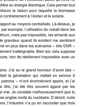
ière en énergie électrique. Cela permet tout
lleurs la raison pour laquelle la biomasse
contrairement à l’éolien et le solaire.
apport au moyens centralisés. Là-dessus, je
par exemple, l’utilisation du cobalt dans les
 lithium, mais pas impossible, les aimants aux
 de grandeur quand ils existent me semblent
mé en plus dans les scénarios « très ENR »
talement inatteignable. Bien sûr, cela suppose
ncore, rien de réellement impossible avec un
ive. J’ai eu le grand honneur d’avoir des «
ait la génération qui mettait en service 6
 patrons » m’ont énormément appris, et j’ai
itre, j’ai été très souvent agacé par les
st vrai. Je constate malheureusement que tu
ques angles morts du nucléaire. D’abord, nulle
ns, l’industrie n’a pu en raccorder que trois