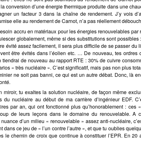
 la conversion d’une énergie thermique produite dans une chaud
ner un facteur 3 dans la chaîne de rendement. J’y vois d’ai
umise elle au rendement de Carnot, n’a pas réellement débouché 
esoin accru en matériaux pour les énergies renouvelables par r
iescer globalement, même si des substitutions sont possibles : 
tre évité assez facilement, il sera plus difficile de se passer du
uvent être évités dans l’éolien etc. … De nouveau, tes ordres
n tiendrai de nouveau au rapport RTE : 30% de cuivre consom
rios « très nucléaire ». C’est significatif, mais pas non plus to
minier ne soit pas banni, ce qui est un autre débat. Donc, là e
onté.
iroir, tu exaltes la solution nucléaire, de façon même exclus
 du nucléaire au début de ma carrière d’ingénieur EDF. C’ét
ires par an, qui ont fonctionné plus qu’honorablement : ces «
oup de leurs leçons dans le domaine du renouvelable. A ce t
nuance d’un milieu « renouvelable » assez anti-nucléaire, c’e
t dans ce jeu de « l’un contre l’autre », et que tu oublies quel
ues le chemin de croix que continue à constituer l’EPR. En 20 a