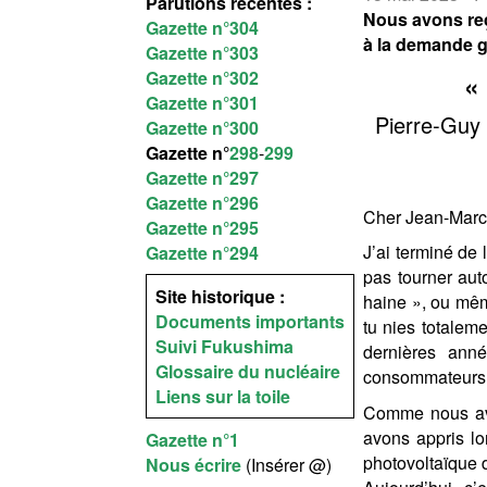
Parutions récentes :
Nous avons reç
Gazette n°304
à la demande g
Gazette n°303
Gazette n°302
«
Gazette n°301
Pierre-Guy 
Gazette n°300
Gazette n°
298
-
299
Gazette n°297
Gazette n°296
Cher Jean-Marc
Gazette n°295
J’ai terminé de 
Gazette n°294
pas tourner aut
Site historique :
haine », ou mêm
Documents importants
tu nies totalem
Suivi Fukushima
dernières anné
Glossaire du nucléaire
consommateurs 
Liens sur la toile
Comme nous avo
avons appris lo
Gazette n°1
photovoltaïque dé
Nous écrire
(Insérer @)