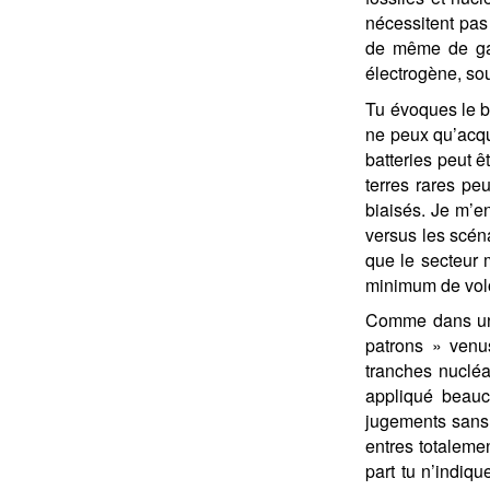
nécessitent pas
de même de gag
électrogène, so
Tu évoques le b
ne peux qu’acqu
batteries peut ê
terres rares pe
biaisés. Je m’e
versus les scéna
que le secteur 
minimum de vol
Comme dans un m
patrons » venus
tranches nucléa
appliqué beauc
jugements sans 
entres totalemen
part tu n’indiq