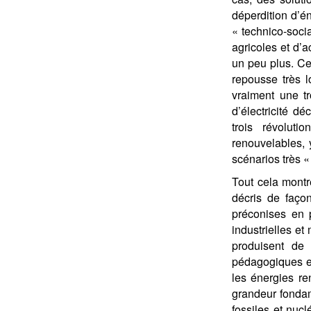
déperdition d’é
« technico-soci
agricoles et d’a
un peu plus. Ce
repousse très l
vraiment une tr
d’électricité d
trois révoluti
renouvelables, 
scénarios très «
Tout cela montr
décris de façon
préconises en p
industrielles et
produisent de 
pédagogiques en
les énergies re
grandeur fondam
fossiles et nuc