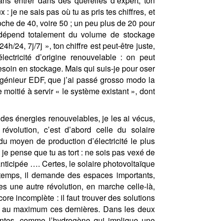
sans entrer dans des querelles d’expert, ton
je ne sais pas où tu as pris tes chiffres, et
oche de 40, voire 50 ; un peu plus de 20 pour
 dépend totalement du volume de stockage
h/24, 7j/7j », ton chiffre est peut-être juste,
lectricité d’origine renouvelable : on peut
esoin en stockage. Mais qui suis-je pour oser
’ingénieur EDF, que j’ai passé grosso modo la
moitié à servir « le système existant », dont
t des énergies renouvelables, je les ai vécus,
révolution, c’est d’abord celle du solaire
u moyen de production d’électricité le plus
je pense que tu as tort : ne sois pas vexé de
anticipée …. Certes, le solaire photovoltaïque
 temps, il demande des espaces importants,
es une autre révolution, en marche celle-là,
core incomplète : il faut trouver des solutions
er au maximum ces dernières. Dans les deux
santes, comme l’hydrogène qui implique une