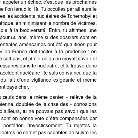
n appeler un échec, c’est que les prochaines
l’on fera d’ici là. Tu occultes par ailleurs le
ises les accidents nucléaires de Tchernobyl et
iétique, en minimisant le nombre de victimes,
e à la biodiversité. Enfin, tu affirmes une
e pour 50 ans, même si des dossiers sont en
centrales américaines ont été qualifiées pour
 en France doit inciter à la prudence : en
 sait pas, et pire « ce qu’on croyait savoir et
essaires dans le nucléaire, et je trouve donc
d’accident nucléaire : je suis convaincu que la
 du fait d’une vigilance exigeante et même
ont payé cher.
s œufs dans le même panier » relève de la
ienne, doublée de la crise des « corrosions
’ailleurs, tu ne pouvais pas savoir que les
 sont en bonne voie d’être compensées par
postériori l’investissement. Tu rejettes la
léaires ne seront pas capables de suivre les