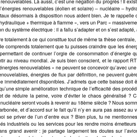
s renouvelables. Là aussi, c’est une négation du progrès ! Il e
d’énergies renouvelables (éolien et solaire) – nucléaire – hydr
aux désormais à disposition nous aident bien. Je te rappelle d’
ydraulique + thermique à flamme », vers un Parc « massivement
n du système électrique : il a fallu s’adapter et on s’est adapté, 
re totalement à ce qui constitue tout de même ta thèse centrale, à
 Je comprends totalement que tu puisses craindre que les éne
permettant de continuer l’orgie de consommation d’énergie q
ntir au niveau mondial. Je suis bien conscient, et le rapport 
nergies renouvelables » ne peuvent se concevoir qu’avec une 
renouvelables, énergies de flux par définition, ne peuvent guè
ie immédiatement disponibles. J’admets que cette baisse doit êt
u’une simple amélioration technique de l’efficacité des procédé
 de réduire la peine, voire d’éviter le chaos généralisé ? C
 nucléaire seront voués à revenir au 18ème siècle ? Nous somm
carbonée, et d’accord sur le fait qu’il n’y en aura pas assez a
uoi se priver de l’un d’entre eux ? Bien plus, tu ne mentionne
és industriels ou les services pour les rendre moins émetteurs 
ans grand avenir : je partage largement tes doutes sur l’avio