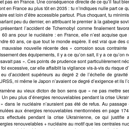
et pas en France. Une conséquence directe de ce qu’il faut bie
nt en France au plus tôt en 2035 : tu n’indiques nulle part ce que 
éaire est loin d’être accessible partout. Plus choquant, tu minim
rlant peu du dernier, en attribuant le premier à la gabegie sov
résentant l’accident de Tchernobyl comme finalement favorabl
 60 ans pour le nucléaire : en France, elle n’est acquise qu
indre 60 ans, ce que tout le monde espère. Il est vrai que des 
 mauvaise nouvelle récente des « corrosion sous contrainte »
lissement des équipements, il y a ce qu’on sait, il y a ce qu’on ne
 savait pas ». Ces points de prudence sont particulièrement néc
foi excessive, car elle affaiblit la vigilance vis-à-vis du risque 
eu d’accident supérieurs au degré 2 de l’échelle de gravité
’URSS, ni même le Japon n’avaient ce degré d’exigence et ils l’
 ramène au vieux dicton de bon sens que « ne pas mettre se
. Un peu plus d’énergies renouvelables pendant la crise Ukrain
 » dans le nucléaire n’auraient pas été de refus. Au passage d
mulées aux énergies renouvelables mentionnées en page 174
cs effectués pendant la crise Ukrainienne, ce qui justifie a 
rgies renouvelables + nucléaire au motif que les centrales nuc