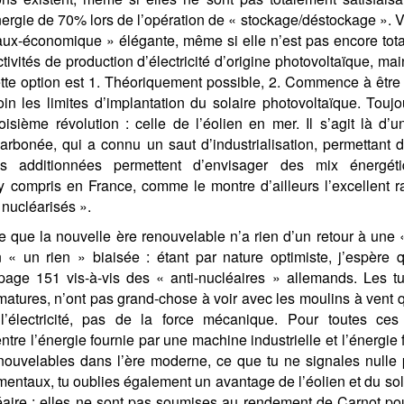
nergie de 70% lors de l’opération de « stockage/déstockage ». V
aux-économique » élégante, même si elle n’est pas encore total
ctivités de production d’électricité d’origine photovoltaïque, m
tte option est 1. Théoriquement possible, 2. Commence à être m
oin les limites d’implantation du solaire photovoltaïque. Touj
oisième révolution : celle de l’éolien en mer. Il s’agit là d
écarbonée, qui a connu un saut d’industrialisation, permettant
ons additionnées permettent d’envisager des mix énergét
y compris en France, comme le montre d’ailleurs l’excellent 
 nucléarisés ».
e que la nouvelle ère renouvelable n’a rien d’un retour à une
 « un rien » biaisée : étant par nature optimiste, j’espère qu
age 151 vis-à-vis des « anti-nucléaires » allemands. Les tur
 matures, n’ont pas grand-chose à voir avec les moulins à vent 
l’électricité, pas de la force mécanique. Pour toutes ces é
tre l’énergie fournie par une machine industrielle et l’énergie
nouvelables dans l’ère moderne, ce que tu ne signales nulle 
entaux, tu oublies également un avantage de l’éolien et du sol
léaire : elles ne sont pas soumises au rendement de Carnot pour