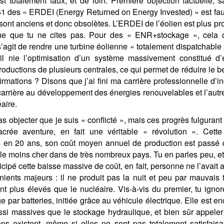
est totalement faux, et de loin. Première objection factuelle, 
 des « ERDEI (Energy Returned on Energy Invested) » est faux : 
 sont anciens et donc obsolètes. L’ERDEI de l’éolien est plus pr
que que tu ne cites pas. Pour des « ENR+stockage », cela
 s’agit de rendre une turbine éolienne « totalement dispatchable 24
il nie l’optimisation d’un système massivement constitué d’é
roductions de plusieurs centrales, ce qui permet de réduire le b
firmations ? Disons que j’ai fini ma carrière professionnelle d
carrière au développement des énergies renouvelables et l’autre 
éaire.
as objecter que je suis « conflicté », mais ces progrès fulguran
crée aventure, en fait une véritable « révolution ». Cette 
: en 20 ans, son coût moyen annuel de production est passé d
le moins cher dans de très nombreux pays. Tu en parles peu, et 
icipé cette baisse massive de coût, en fait, personne ne l’avait 
ients majeurs : il ne produit pas la nuit et peu par mauvais
t plus élevés que le nucléaire. Vis-à-vis du premier, tu ignor
e par batteries, initiée grâce au véhicule électrique. Elle est en
ssi massives que le stockage hydraulique, et bien sûr appel
ons existent, même si elles ne sont pas totalement satisfai