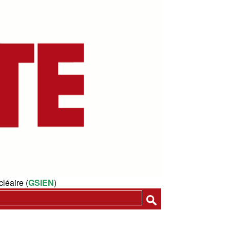
léaire (
GSIEN
)