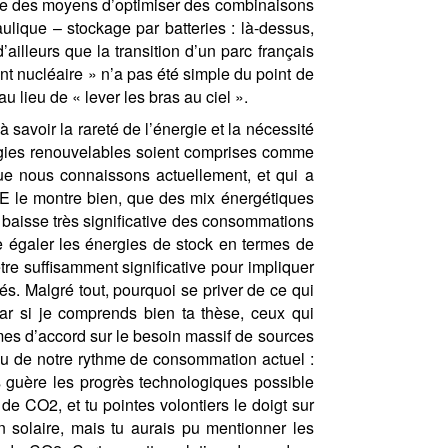
xiste des moyens d’optimiser des combinaisons
aulique – stockage par batteries : là-dessus,
ailleurs que la transition d’un parc français
 nucléaire » n’a pas été simple du point de
au lieu de « lever les bras au ciel ».
 savoir la rareté de l’énergie et la nécessité
rgies renouvelables soient comprises comme
ue nous connaissons actuellement, et qui a
RTE le montre bien, que des mix énergétiques
baisse très significative des consommations
re égaler les énergies de stock en termes de
re suffisamment significative pour impliquer
s. Malgré tout, pourquoi se priver de ce qui
ar si je comprends bien ta thèse, ceux qui
es d’accord sur le besoin massif de sources
u vu de notre rythme de consommation actuel :
s guère les progrès technologiques possible
de CO2, et tu pointes volontiers le doigt sur
n solaire, mais tu aurais pu mentionner les