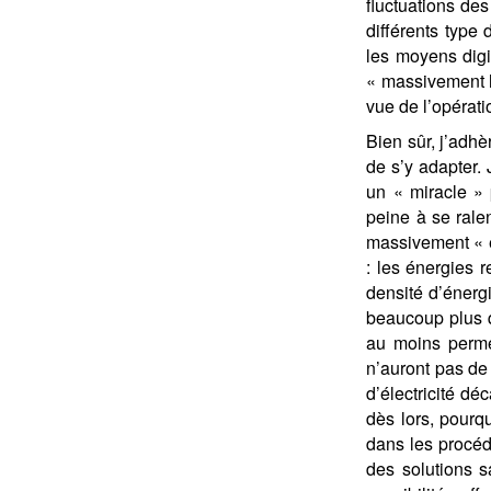
fluctuations de
différents type 
les moyens digit
« massivement h
vue de l’opératio
Bien sûr, j’adhè
de s’y adapter.
un « miracle » 
peine à se rale
massivement « é
: les énergies 
densité d’énerg
beaucoup plus q
au moins permet
n’auront pas de
d’électricité dé
dès lors, pourq
dans les procéd
des solutions s