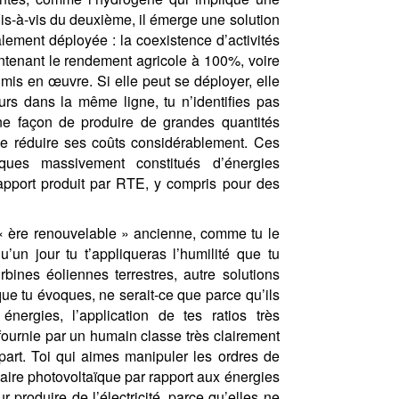
is-à-vis du deuxième, il émerge une solution
ement déployée : la coexistence d’activités
aintenant le rendement agricole à 100%, voire
is en œuvre. Si elle peut se déployer, elle
ours dans la même ligne, tu n’identifies pas
’une façon de produire de grandes quantités
 de réduire ses coûts considérablement. Ces
iques massivement constitués d’énergies
rapport produit par RTE, y compris pour des
 « ère renouvelable » ancienne, comme tu le
’un jour tu t’appliqueras l’humilité que tu
bines éoliennes terrestres, autre solutions
que tu évoques, ne serait-ce que parce qu’ils
nergies, l’application de tes ratios très
 fournie par un humain classe très clairement
part. Toi qui aimes manipuler les ordres de
aire photovoltaïque par rapport aux énergies
 produire de l’électricité, parce qu’elles ne