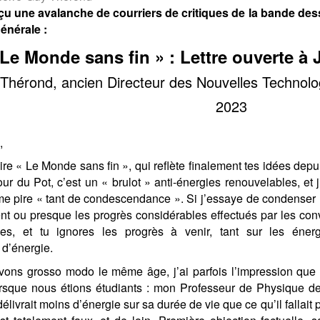
u une avalanche de courriers de critiques de la bande dessi
énérale :
 Le Monde sans fin » : Lettre ouverte à
Thérond, ancien Directeur des Nouvelles Technolo
2023
,
lire « Le Monde sans fin », qui reflète finalement tes idées dep
our du Pot, c’est un « brulot » anti-énergies renouvelables, et
e pire « tant de condescendance ». Si j’essaye de condenser 
ent ou presque les progrès considérables effectués par les con
es, et tu ignores les progrès à venir, tant sur les éne
d’énergie.
ns grosso modo le même âge, j’ai parfois l’impression que 
rsque nous étions étudiants : mon Professeur de Physique de
livrait moins d’énergie sur sa durée de vie que ce qu’il fallait po