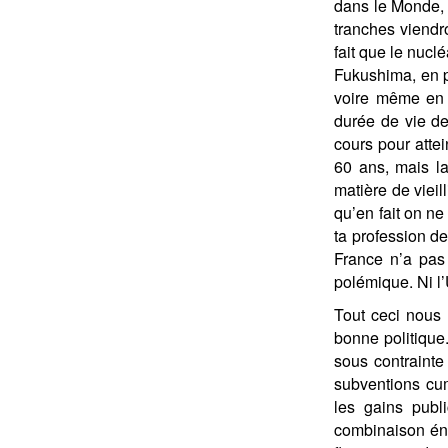
dans le Monde, 
tranches viendro
fait que le nucl
Fukushima, en pa
voire même en p
durée de vie de
cours pour atte
60 ans, mais la
matière de vieil
qu’en fait on ne
ta profession de 
France n’a pas 
polémique. Ni l
Tout ceci nous
bonne politique
sous contrainte
subventions cu
les gains publi
combinaison éne