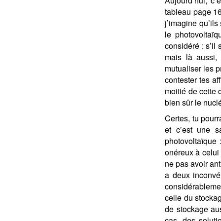
Aujourd’hui, c’
tableau page 161
j’imagine qu’ils
le photovoltaï
considéré : s’il
mais là aussi, 
mutualiser les p
contester tes af
moitié de cette 
bien sûr le nucl
Certes, tu pourr
et c’est une sa
photovoltaïque 
onéreux à celui 
ne pas avoir ant
a deux inconvén
considérablemen
celle du stockag
de stockage au
cas, des soluti