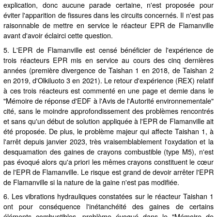
explication, donc aucune parade certaine, n'est proposée pour
éviter l'apparition de fissures dans les circuits concernés. Il n'est pas
raisonnable de mettre en service le réacteur EPR de Flamanville
avant d'avoir éclairci cette question.
5. L'EPR de Flamanville est censé bénéficier de l'expérience de
trois réacteurs EPR mis en service au cours des cinq dernières
années (première divergence de Taishan 1 en 2018, de Taishan 2
en 2019, d'Olkiluoto 3 en 2021). Le retour d'expérience (REX) relatif
à ces trois réacteurs est commenté en une page et demie dans le
"Mémoire de réponse d'EDF à l'Avis de l'Autorité environnementale"
cité, sans le moindre approfondissement des problèmes rencontrés
et sans qu'un début de solution appliquée à l'EPR de Flamanville ait
été proposée. De plus, le problème majeur qui affecte Taishan 1, à
l'arrêt depuis janvier 2023, très vraisemblablement l'oxydation et la
desquamation des gaines de crayons combustible (type M5), n'est
pas évoqué alors qu'a priori les mêmes crayons constituent le cœur
de l'EPR de Flamanville. Le risque est grand de devoir arrêter l'EPR
de Flamanville si la nature de la gaine n'est pas modifiée.
6. Les vibrations hydrauliques constatées sur le réacteur Taishan 1
ont pour conséquence l'inétanchéité des gaines de certains
éléments combustibles, problème évoqué dans le "Mémoire de