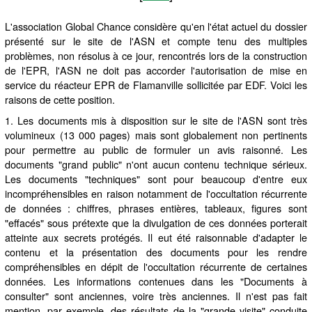
L'association Global Chance considère qu'en l'état actuel du dossier
présenté sur le site de l'ASN et compte tenu des multiples
problèmes, non résolus à ce jour, rencontrés lors de la construction
de l'EPR, l'ASN ne doit pas accorder l'autorisation de mise en
service du réacteur EPR de Flamanville sollicitée par EDF. Voici les
raisons de cette position.
1. Les documents mis à disposition sur le site de l'ASN sont très
volumineux (13 000 pages) mais sont globalement non pertinents
pour permettre au public de formuler un avis raisonné. Les
documents "grand public" n'ont aucun contenu technique sérieux.
Les documents "techniques" sont pour beaucoup d'entre eux
incompréhensibles en raison notamment de l'occultation récurrente
de données : chiffres, phrases entières, tableaux, figures sont
"effacés" sous prétexte que la divulgation de ces données porterait
atteinte aux secrets protégés. Il eut été raisonnable d'adapter le
contenu et la présentation des documents pour les rendre
compréhensibles en dépit de l'occultation récurrente de certaines
données. Les informations contenues dans les "Documents à
consulter" sont anciennes, voire très anciennes. Il n'est pas fait
mention, par exemple, des résultats de la "grande visite" conduite