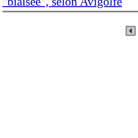
"biaisée", selon Avigolfe